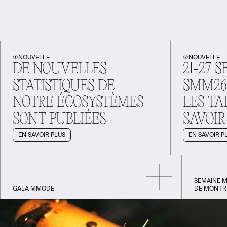
①
NOUVELLE
②
NOUVELLE
DE NOUVELLES
21-27 
STATISTIQUES DE
SMM26
NOTRE ÉCOSYSTÈMES
LES TA
SONT PUBLIÉES
SAVOIR-
EN SAVOIR PLUS
EN SAVOIR P
SEMAINE 
GALA MMODE
DE MONTR
GALA MMODE
SEMAINE MODE