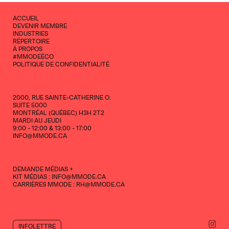
SOUTENU PAR LA GRAPPE MÉTROPOLITAINE DE MODE, TOURISME
MONTRÉAL ET LE MINISTÈRE DU TOURISME DU QUÉBEC, LA
ACCUEIL
PREMIÈRE ÉDITION, NON SEULEMENT CANADIENNE, MAIS
DEVENIR MEMBRE
MONTRÉALAISE DE CE RENDEZ-VOUS INTERNATIONAL, MARQUE UN
INDUSTRIES
JALON DÉCISIF DANS LE RAYONNEMENT DU SAVOIR-FAIRE
RÉPERTOIRE
QUÉBÉCOIS. PAR SA MISSION PRINCIPALE QUI EST DE PROPULSER LES
À PROPOS
DIFFÉRENTS JOUEURS DE L’INDUSTRIE, PREMIÈRE VISION
#MMODEÉCO
REPRÉSENTE UN CATALYSEUR POUR LE DÉVELOPPEMENT DES
POLITIQUE DE CONFIDENTIALITÉ
SECTEURS DE LA MODE, DE L’ÉCONOMIE ET DU TOURISME
D’AFFAIRES QUÉBÉCOIS.
CONTACTEZ-NOUS POUR AVOIR PLUS DE RENSEIGNEMENTS
2000, RUE SAINTE-CATHERINE O.
SUITE 5000
MONTRÉAL (QUÉBEC) H3H 2T2
MARDI AU JEUDI
9:00 - 12:00 & 13:00 - 17:00
INFO@MMODE.CA
DEMANDE MÉDIAS +
KIT MÉDIAS : INFO@MMODE.CA
CARRIÈRES MMODE : RH@MMODE.CA
INFOLETTRE