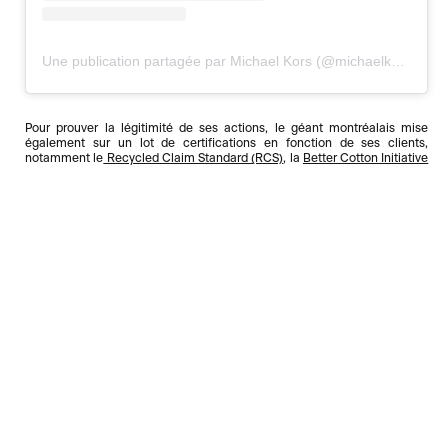
Une publication partagée par Michael Kors (@michaelkors)
Pour prouver la légitimité de ses actions, le géant montréalais mise
également sur un lot de certifications en fonction de ses clients,
notamment le
Recycled Claim Standard (RCS)
, la
Better Cotton Initiative
(BCI)
et sous peu, le
Responsible Wool Standard (RWS).
Les gestes s’additionnent aussi dans son bureau chef et manufacture du
quartier Saint-Michel. L’espace de
300 000 pieds carrés sera bientôt
entièrement éclairé aux ampoules DEL.
Les cintres de transport sont
renvoyés dans les usines d’origine pour être réutilisés. Ceux en
plastique, trop abîmés, sont déchiquetés et transformés en de nouveaux
objets. Les surplus d’inventaires sont vendus à prix modiques aux
employés ou donnés à des œuvres caritatives.